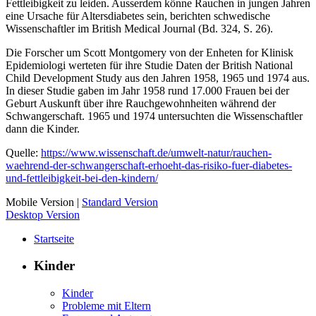
Fettleibigkeit zu leiden. Ausserdem könne Rauchen in jungen Jahren
eine Ursache für Altersdiabetes sein, berichten schwedische
Wissenschaftler im British Medical Journal (Bd. 324, S. 26).
Die Forscher um Scott Montgomery von der Enheten for Klinisk
Epidemiologi werteten für ihre Studie Daten der British National
Child Development Study aus den Jahren 1958, 1965 und 1974 aus.
In dieser Studie gaben im Jahr 1958 rund 17.000 Frauen bei der
Geburt Auskunft über ihre Rauchgewohnheiten während der
Schwangerschaft. 1965 und 1974 untersuchten die Wissenschaftler
dann die Kinder.
Quelle:
https://www.wissenschaft.de/umwelt-natur/rauchen-
waehrend-der-schwangerschaft-erhoeht-das-risiko-fuer-diabetes-
und-fettleibigkeit-bei-den-kindern/
Mobile Version
|
Standard Version
Desktop Version
Startseite
Kinder
Kinder
Probleme mit Eltern