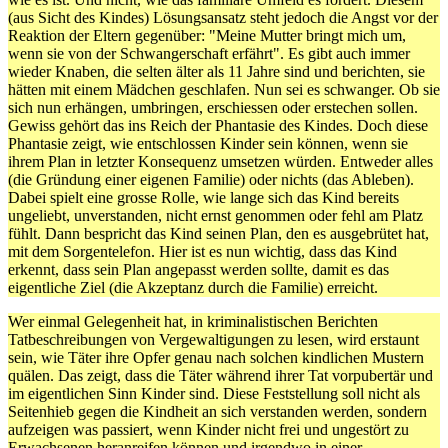
(aus Sicht des Kindes) Lösungsansatz steht jedoch die Angst vor der
Reaktion der Eltern gegenüber: "Meine Mutter bringt mich um,
wenn sie von der Schwangerschaft erfährt". Es gibt auch immer
wieder Knaben, die selten älter als 11 Jahre sind und berichten, sie
hätten mit einem Mädchen geschlafen. Nun sei es schwanger. Ob sie
sich nun erhängen, umbringen, erschiessen oder erstechen sollen.
Gewiss gehört das ins Reich der Phantasie des Kindes. Doch diese
Phantasie zeigt, wie entschlossen Kinder sein können, wenn sie
ihrem Plan in letzter Konsequenz umsetzen würden. Entweder alles
(die Gründung einer eigenen Familie) oder nichts (das Ableben).
Dabei spielt eine grosse Rolle, wie lange sich das Kind bereits
ungeliebt, unverstanden, nicht ernst genommen oder fehl am Platz
fühlt. Dann bespricht das Kind seinen Plan, den es ausgebrütet hat,
mit dem Sorgentelefon. Hier ist es nun wichtig, dass das Kind
erkennt, dass sein Plan angepasst werden sollte, damit es das
eigentliche Ziel (die Akzeptanz durch die Familie) erreicht.
Wer einmal Gelegenheit hat, in kriminalistischen Berichten
Tatbeschreibungen von Vergewaltigungen zu lesen, wird erstaunt
sein, wie Täter ihre Opfer genau nach solchen kindlichen Mustern
quälen. Das zeigt, dass die Täter während ihrer Tat vorpubertär und
im eigentlichen Sinn Kinder sind. Diese Feststellung soll nicht als
Seitenhieb gegen die Kindheit an sich verstanden werden, sondern
aufzeigen was passiert, wenn Kinder nicht frei und ungestört zu
Erwachsenen heranreifen können und irgendwo in einer