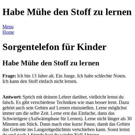
Habe Mühe den Stoff zu lernen
Menu
Home
Sorgentelefon für Kinder
Habe Mühe den Stoff zu lernen
Frage:
Ich bin 13 Jahre alt. Ein Junge. Ich habe schlechte Noten.
Ich kann den Stoff einfach nicht lernen.
Antwort:
Sprich mit deinem Lehrer darüber, vielleicht lernst du
falsch. Es gibt verschiedene Techniken wie man besser lernt. Dazu
gehört auch sein Gehirn auf Lernen einzustellen. Lerne möglichst
immer um die selbe Zeit. Lerne erst das Einfache, dann das
Schwierigere (Aufwärmphase für Lernen). Lerne nicht länger als 30
Minuten am Stück. Dann mach eine kurze Pause, damit das Gehirn
das Gelernte ins Langzeitgedächtnis verschieben kann. Sonst lernst
du und nach 1 Stunde hast du wieder Null Ahnung.